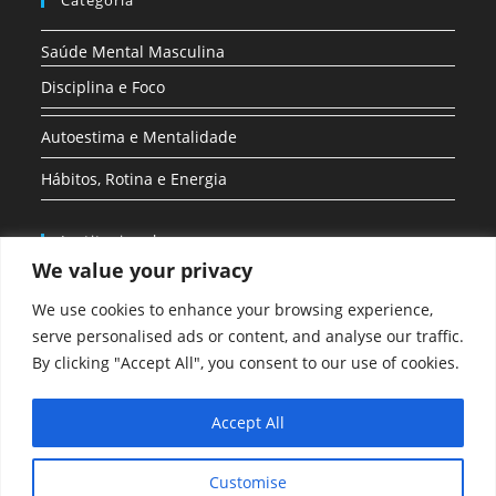
Saúde Mental Masculina
Disciplina e Foco
Autoestima e Mentalidade
Hábitos, Rotina e Energia
Institucional
We value your privacy
Inicio
We use cookies to enhance your browsing experience,
Sobre nós
serve personalised ads or content, and analyse our traffic.
By clicking "Accept All", you consent to our use of cookies.
Politica de Privacidade
Todos os Posts
Accept All
Customise