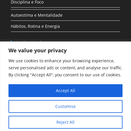
Disciplina e Foco
Autoestima e Mentalidade
Hábitos, Rotina e Energia
Institucional
We value your privacy
Inicio
We use cookies to enhance your browsing experience,
Sobre nós
serve personalised ads or content, and analyse our traffic.
By clicking "Accept All", you consent to our use of cookies.
Politica de Privacidade
Todos os Posts
Accept All
Customise
Reject All
Copyright: Brutus alfa - WordPress Theme by OceanWP